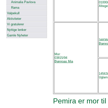
Animalia Pavlova
01000
Altege
Rama
Valpekull
Aktiviteter
Vi gratulerer
Nyttige lenker
Gamle Nyheter
34838
Bjønr
Mor:
03815/94
Bjønroas Mia
14563
Uglam
Pemira er mor ti