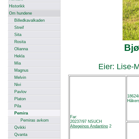
Historikk
Om hundene
Billedkavalkaden
Streif
Sita
Rosita
Bj
Olianna
Hekla
Mia
Eier: Lise-
Magnus
Melvin
Nivi
Pavlov
18624
Platon
Håkers
Pila
Pemira
Far:
Pemiras avkom
20237/97 NSUCH
Altegeinos Andantino
2
Qvikki
Qvanta