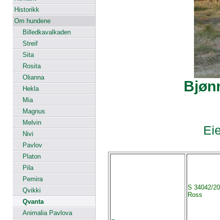
Historikk
Om hundene
Billedkavalkaden
Streif
Sita
Rosita
Olianna
Bjøn
Hekla
Mia
Magnus
Melvin
Eie
Nivi
Pavlov
Platon
Pila
Pemira
S 34042/2
Qvikki
Ross
Qvanta
Animalia Pavlova