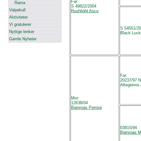
Far:
Rama
S 49822/2004
Valpekull
Rushlight Asco
Aktiviteter
Vi gratulerer
S 54551/2
Nyttige lenker
Black Luck
Gamle Nyheter
Far:
20237/97 
Altegeinos
Mor:
12638/04
Bjønroas Pemira
03815/94
Bjønroas M