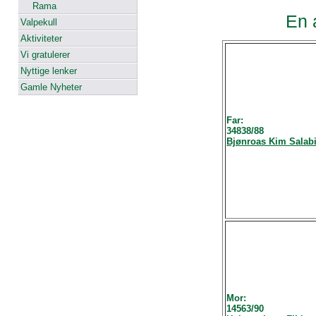
Rama
En 
Valpekull
Aktiviteter
Vi gratulerer
Nyttige lenker
Gamle Nyheter
Far:
34838/88
Bjønroas Kim Salab
Mor:
14563/90