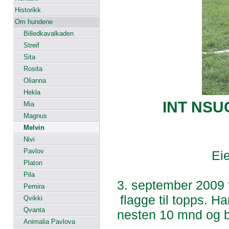
Historikk
Om hundene
Billedkavalkaden
Streif
Sita
Rosita
Olianna
Hekla
INT NSU
Mia
Magnus
Melvin
Nivi
Pavlov
Eie
Platon
Pila
3. september 2009 f
Pemira
flagge til topps. 
Qvikki
Qvanta
nesten 10 mnd og be
Animalia Pavlova