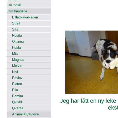
Historikk
Om hundene
Billedkavalkaden
Streif
Sita
Rosita
Olianna
Hekla
Mia
Magnus
Melvin
Nivi
Pavlov
Platon
Pila
Pemira
Jeg har fått en ny leke
Qvikki
eks
Qvanta
Animalia Pavlova