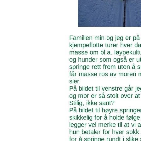
Familien min og jeg er på
kjempeflotte turer hver da
masse om bl.a. løypekultu
og hunder som også er ute
springe rett frem uten å s
får masse ros av moren mi
sier.
På bildet til venstre går j
og mor er så stolt over at
Stilig, ikke sant?
På bildet til høyre spring
skikkelig for å holde føl
legger vel merke til at vi 
hun betaler for hver sokk g
for å springe rundt i slike