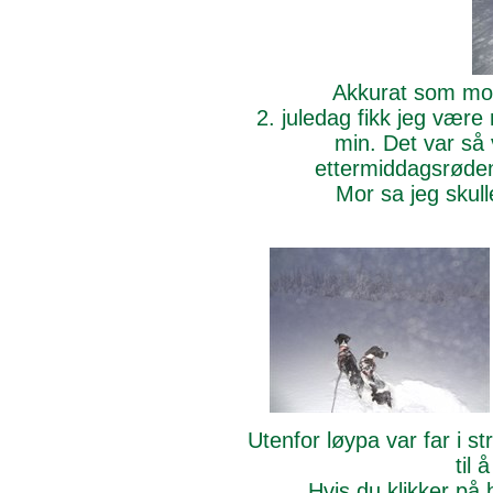
Akkurat som mor 
2. juledag fikk jeg vær
min. Det var så
ettermiddagsrøden.
Mor sa jeg skull
Utenfor løypa var far i s
til 
Hvis du klikker på 