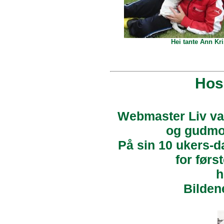
Hei tante Ann Kri
Hos
Webmaster Liv var
og gudmor
På sin 10 ukers-d
for førs
h
Bilden