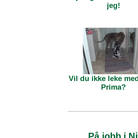
jeg!
Vil du ikke leke me
Prima?
På jobb i N