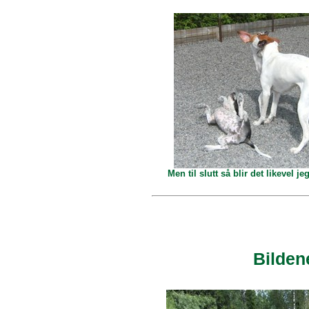
Men til slutt så blir det likevel
Bilden