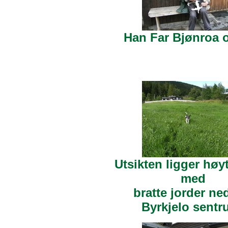
Han Far Bjønroa o
Utsikten ligger høyt
med
bratte jorder ne
Byrkjelo sentr