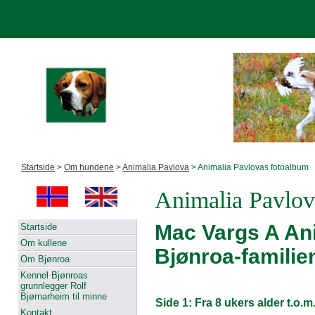
Startside
>
Om hundene
>
Animalia Pavlova
> Animalia Pavlovas fotoalbum
Animalia Pavlov
Mac Vargs A
Ani
Startside
Om kullene
Bjønroa-famili
Om Bjønroa
Kennel Bjønroas
grunnlegger Rolf
Bjørnarheim til minne
Side 1: Fra 8 ukers alder t.o.
Kontakt