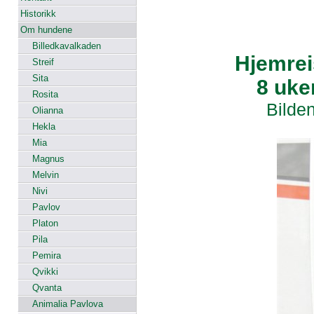
Historikk
Om hundene
Billedkavalkaden
Hjemreis
Streif
Sita
8 uke
Rosita
Bilden
Olianna
Hekla
Mia
Magnus
Melvin
Nivi
Pavlov
Platon
Pila
Pemira
Qvikki
Qvanta
Animalia Pavlova