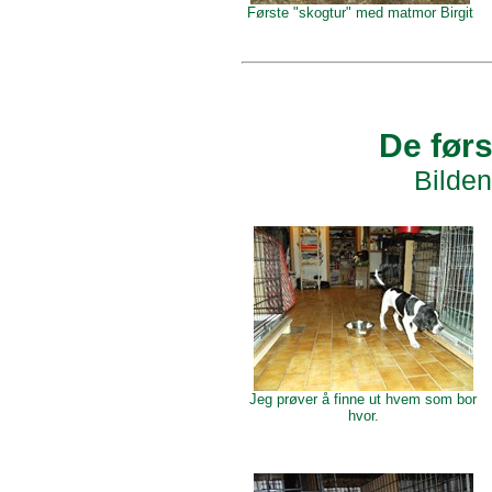
Første "skogtur" med matmor Birgit
De førs
Bilden
Jeg prøver å finne ut hvem som bor
hvor.