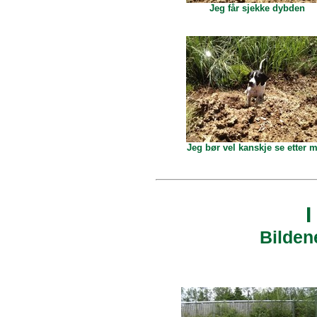
Jeg får sjekke dybden
Jeg bør vel kanskje se etter 
I
Bilden