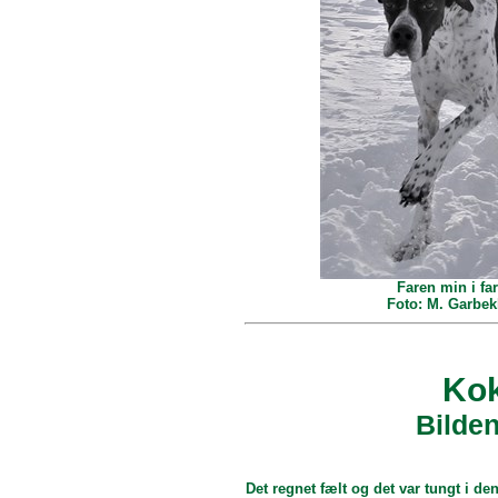
Faren min i far
Foto: M. Garbek
Kok
Bilden
Det regnet fælt og det var tungt i d