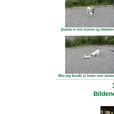
Qvanta er min kusine og lekekame
Men jeg forstår jo hvem som best
Bilden