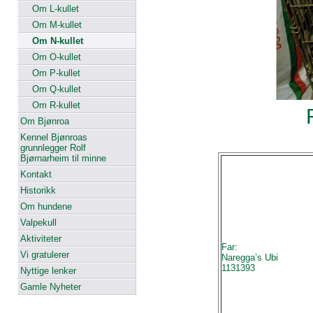
Om L-kullet
Om M-kullet
Om N-kullet
Om O-kullet
Om P-kullet
Om Q-kullet
Om R-kullet
Om Bjønroa
Kennel Bjønroas
grunnlegger Rolf
Bjørnarheim til minne
Kontakt
Historikk
Om hundene
Valpekull
Aktiviteter
Far:
Vi gratulerer
Naregga’s Ubi
1131393
Nyttige lenker
Gamle Nyheter