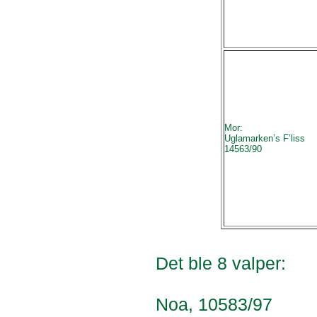
Mor:
Uglamarken’s F’liss
14563/90
Det ble 8 valper:
Noa, 10583/97