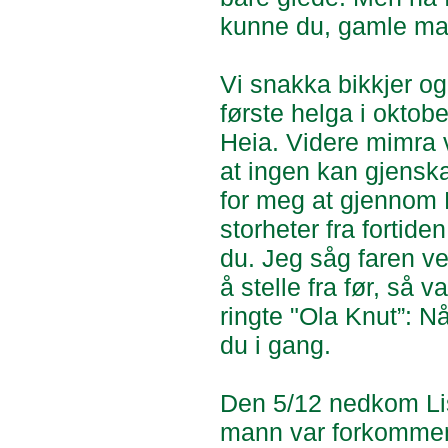
kunne du, gamle man
Vi snakka bikkjer og
første helga i oktob
Heia. Videre mimra 
at ingen kan gjenska
for meg at gjennom L
storheter fra fortide
du. Jeg såg faren ve
å stelle fra før, så 
ringte "Ola Knut”: Nå
du i gang.
Den 5/12 nedkom Lis
mann var forkommen og