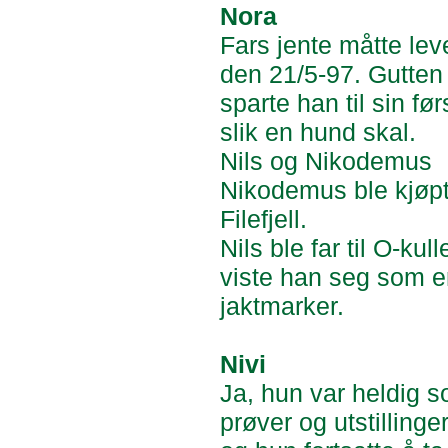
Nora
Fars jente måtte lev
den 21/5-97. Gutten 
sparte han til sin fø
slik en hund skal.
Nils og Nikodemus
Nikodemus ble kjøpt 
Filefjell.
Nils ble far til O-ku
viste han seg som e
jaktmarker.
Nivi
Ja, hun var heldig so
prøver og utstillinge