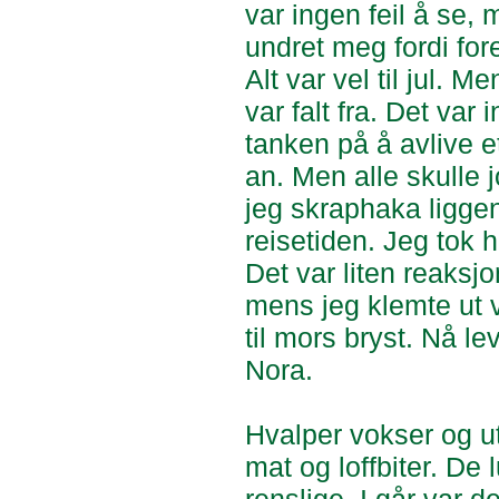
var ingen feil å se,
undret meg fordi for
Alt var vel til jul. M
var falt fra. Det va
tanken på å avlive et
an. Men alle skulle 
jeg skraphaka liggen
reisetiden. Jeg tok
Det var liten reaksj
mens jeg klemte ut v
til mors bryst. Nå le
Nora.
Hvalper vokser og utv
mat og loffbiter. De 