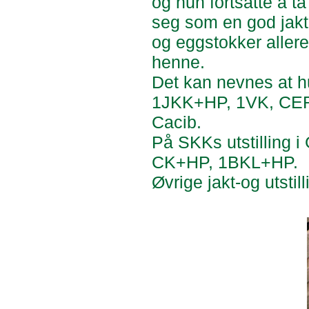
og hun fortsatte å t
seg som en god jakt
og eggstokker allere
henne.
Det kan nevnes at hu
1JKK+HP, 1VK, CERT,
Cacib.
På SKKs utstilling 
CK+HP, 1BKL+HP.
Øvrige jakt-og utstil