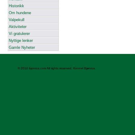
Historikk
Om hundene
Valpekull
Aktiviteter
Vi gratulerer
Nyttige lenker
Gamle Nyheter
© 2010 bjonroa.com All rights reserved. Kennel Bjønroa