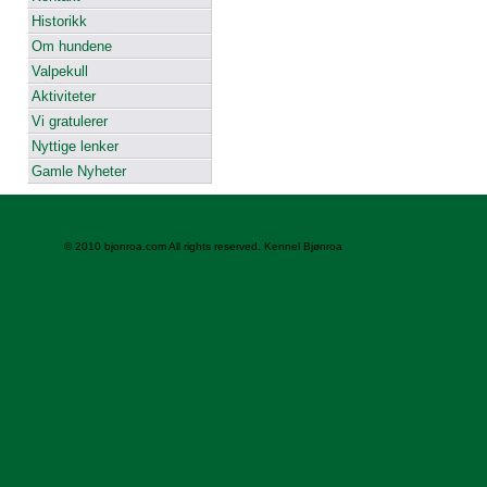
Historikk
Om hundene
Valpekull
Aktiviteter
Vi gratulerer
Nyttige lenker
Gamle Nyheter
© 2010 bjonroa.com All rights reserved. Kennel Bjønroa