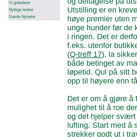
og deltagelse på utst
Vi gratulerer
Utstilling er en kre
Nyttige lenker
Gamle Nyheter
høye premier uten mye
unge hunder før de
i ringen. Det er derf
f.eks. utenfor butik
(Q-treff 17
), la sikk
både betinget av man
løpetid. Qul på sitt 
opp til høyere enn tå
Det er om å gjøre å 
mulighet til å roe d
og det hjelper svært
lufting. Start med å 
strekker godt ut i tr