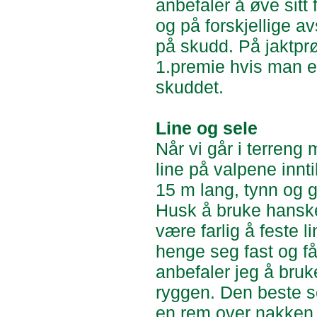
anbefaler å øve sitt 
og på forskjellige av
på skudd. På jaktprø
1.premie hvis man er
skuddet.
Line og sele
Når vi går i terreng 
line på valpene innti
15 m lang, tynn og gla
Husk å bruke hansker
være farlig å feste 
henge seg fast og få 
anbefaler jeg å bruk
ryggen. Den beste s
en rem over nakken s