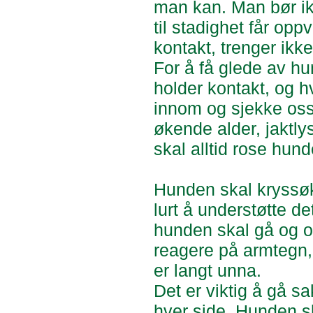
man kan. Man bør ikk
til stadighet får opp
kontakt, trenger ikk
For å få glede av h
holder kontakt, og h
innom og sjekke oss 
økende alder, jaktly
skal alltid rose hund
Hunden skal kryssøke,
lurt å understøtte det
hunden skal gå og o
reagere på armtegn,
er langt unna.
Det er viktig å gå s
hver side. Hunden sk