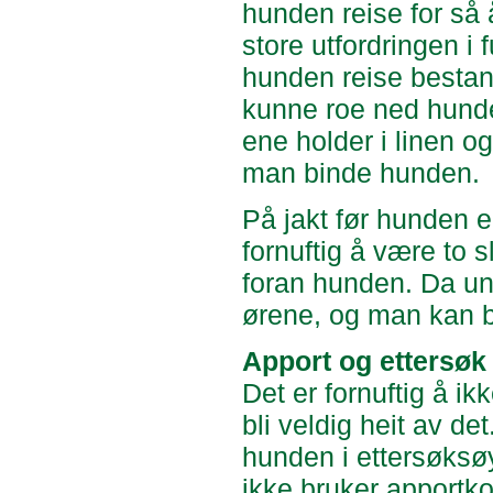
hunden reise for så 
store utfordringen i
hunden reise bestand
kunne roe ned hunden
ene holder i linen o
man binde hunden.
På jakt før hunden er
fornuftig å være to 
foran hunden. Da unn
ørene, og man kan b
Apport og ettersøk
Det er fornuftig å i
bli veldig heit av de
hunden i ettersøksøye
ikke bruker apportk