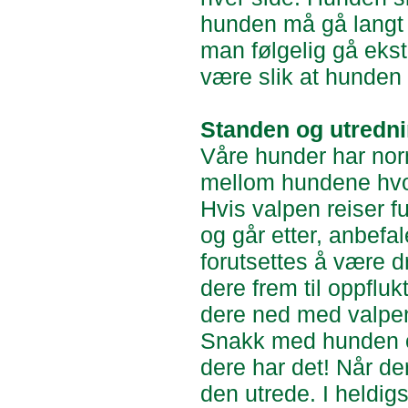
hunden må gå langt 
man følgelig gå ekst
være slik at hunden
Standen og utredn
Våre hunder har norma
mellom hundene hvor
Hvis valpen reiser f
og går etter, anbefal
forutsettes å være d
dere frem til oppfluk
dere ned med valpen
Snakk med hunden om
dere har det! Når der
den utrede. I heldigs