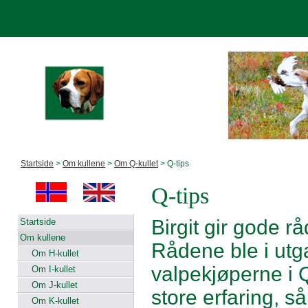
Startside
>
Om kullene
>
Om Q-kullet
> Q-tips
Q-tips
Birgit gir gode rå
Startside
Om kullene
Rådene ble i utga
Om H-kullet
valpekjøperne i Q
Om I-kullet
Om J-kullet
store erfaring, s
Om K-kullet