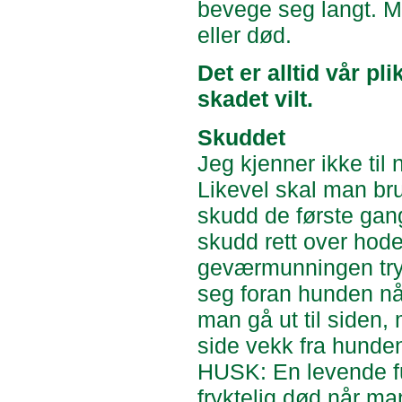
bevege seg langt. M
eller død.
Det er alltid vår pli
skadet vilt.
Skuddet
Jeg kjenner ikke til
Likevel skal man br
skudd de første gang
skudd rett over hode
geværmunningen tryk
seg foran hunden når
man gå ut til siden
side vekk fra hunde
HUSK: En levende fu
fryktelig død når ma