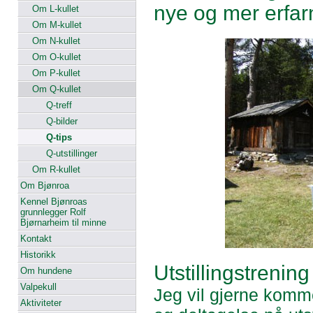
nye og mer erfar
Om L-kullet
Om M-kullet
Om N-kullet
Om O-kullet
Om P-kullet
Om Q-kullet
Q-treff
Q-bilder
Q-tips
Q-utstillinger
Om R-kullet
Om Bjønroa
Kennel Bjønroas
grunnlegger Rolf
Bjørnarheim til minne
Kontakt
Historikk
Utstillingstrening
Om hundene
Valpekull
Jeg vil gjerne komm
Aktiviteter