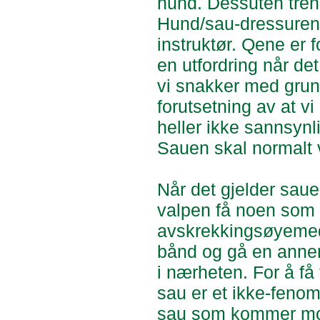
hund. Dessuten treng
Hund/sau-dressuren 
instruktør. Qene er f
en utfordring når det
vi snakker med grun
forutsetning av at v
heller ikke sannsynl
Sauen skal normalt 
Når det gjelder saue
valpen få noen som h
avskrekkingsøyemed. 
bånd og gå en annen
i nærheten. For å få f
sau er et ikke-fenom
sau som kommer mot 