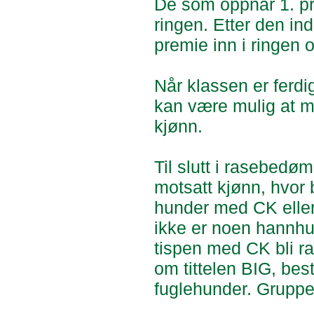
De som oppnår 1. pr
ringen. Etter den in
premie inn i ringen 
Når klassen er ferdi
kan være mulig at ma
kjønn.
Til slutt i rasebedø
motsatt kjønn, hvor
hunder med CK eller 
ikke er noen hannhu
tispen med CK bli r
om tittelen BIG, bes
fuglehunder. Gruppe