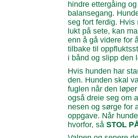
hindre ettergåing og
balansegang. Hunden
seg fort ferdig. Hvis
lukt på sete, kan ma
enn å gå videre for 
tilbake til oppflukt
i bånd og slipp den
Hvis hunden har sta
den. Hunden skal vær
fuglen når den løpe
også dreie seg om at
nesen og sørge for a
oppgave. Når hunden 
hvorfor, så
STOL P
Valpen og senere de