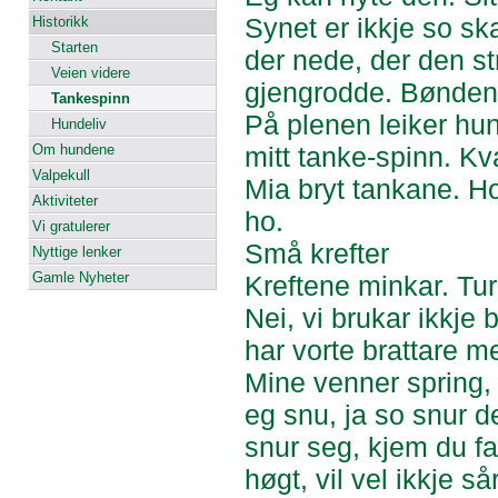
Synet er ikkje so skar
Historikk
Starten
der nede, der den s
Veien videre
gjengrodde. Bøndene h
Tankespinn
På plenen leiker hun
Hundeliv
Om hundene
mitt tanke-spinn. Kvar
Valpekull
Mia bryt tankane. H
Aktiviteter
ho.
Vi gratulerer
Små krefter
Nyttige lenker
Gamle Nyheter
Kreftene minkar. Tur
Nei, vi brukar ikkje 
har vorte brattare m
Mine venner spring,
eg snu, ja so snur d
snur seg, kjem du fa
høgt, vil vel ikkje s