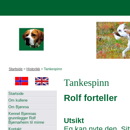
Startside
>
Historikk
> Tankespinn
Tankespinn
Startside
Rolf forteller
Om kullene
Om Bjønroa
Kennel Bjønroas
grunnlegger Rolf
Utsikt
Bjørnarheim til minne
Eg kan nyte den. Sit
Kontakt