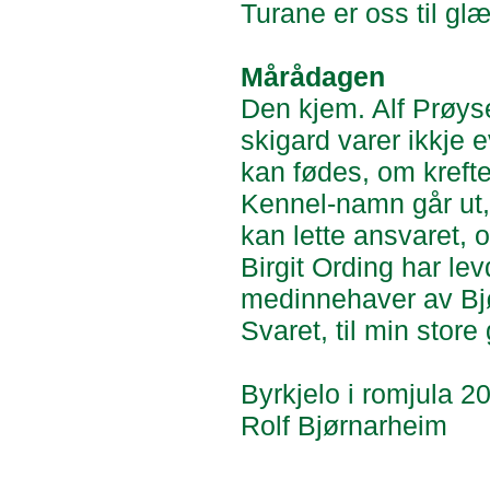
Turane er oss til glæ
Mårådagen
Den kjem. Alf Prøyse
skigard varer ikkje e
kan fødes, om kreften
Kennel-namn går ut, 
kan lette ansvaret, o
Birgit Ording har l
medinnehaver av B
Svaret, til min stor
Byrkjelo i romjula 2
Rolf Bjørnarheim